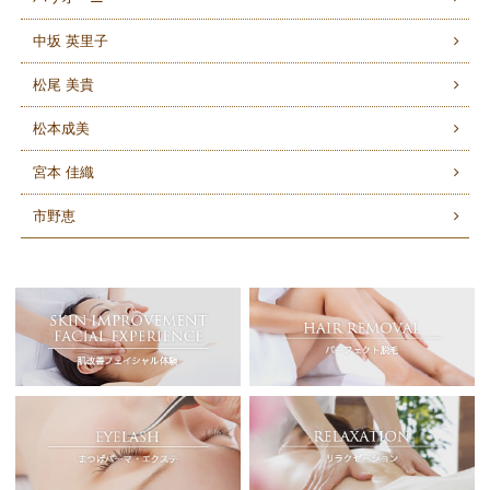
中坂 英里子
松尾 美貴
松本成美
宮本 佳織
市野恵