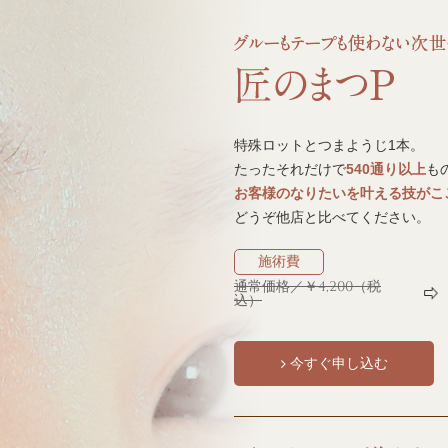
特殊ロットとつまようじ1本。
たったそれだけで
540通り以上
も
お客様のなりたいを叶える技がこ
どうぞ他店と比べてください。
施術費
通常価格／￥4,200（税
込）
今すぐ申し込む