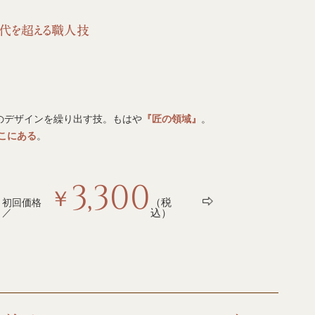
のデザインを繰り出す技。もはや
『匠の領域』
。
こにある
。
3,300
￥
（税
初回価格
／
込）