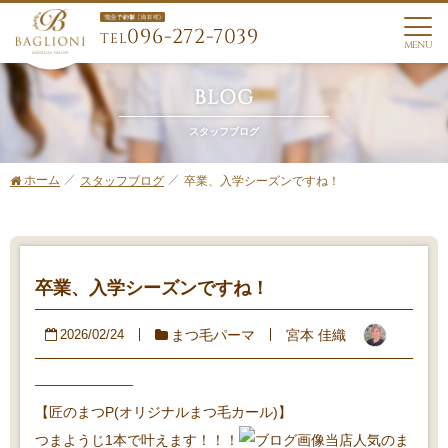
096-272-7039
TEL
MENU
BLOG
スタッフブログ
ホーム
卒業、入学シーズンですね！
スタッフブログ
卒業、入学シーズンですね！
まつ毛パーマ
宮本 佳織
2026/02/24
———————
【匠のまつP(オリジナルまつ毛カール)】
つまようじ1本で叶えます！！！
当店人気のま