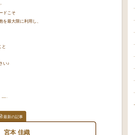
✨
ードこそ
胞を最大限に利用し、
こと
さい♪
最新の記事
宮本 佳織
ト