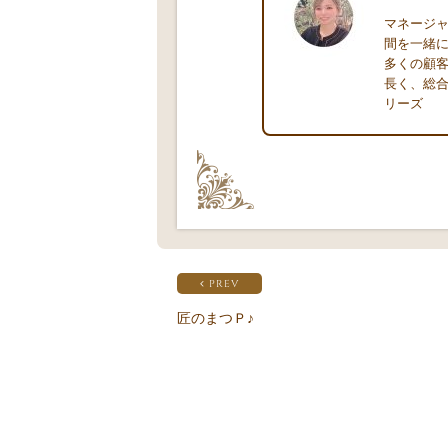
マネージャ
間を一緒
多くの顧客
長く、総合
リーズ
PREV
匠のまつＰ♪