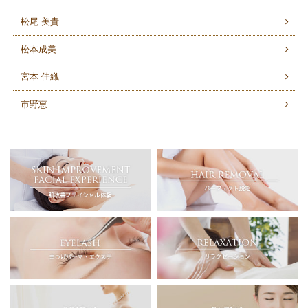
松尾 美貴
松本成美
宮本 佳織
市野恵