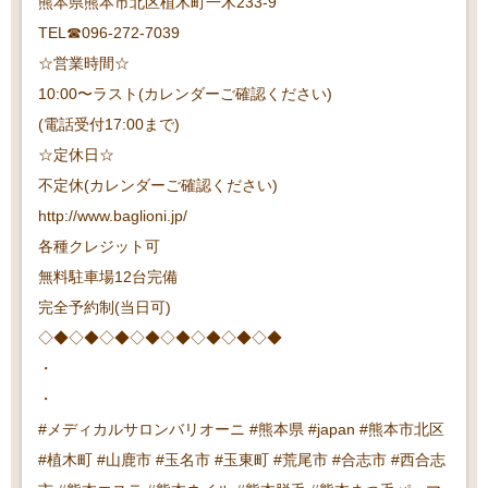
熊本県熊本市北区植木町一木233-9
TEL☎︎096-272-7039
☆営業時間☆
10:00〜ラスト(カレンダーご確認ください)
(電話受付17:00まで)
☆定休日☆
不定休(カレンダーご確認ください)
http://www.baglioni.jp/
各種クレジット可
無料駐車場12台完備
完全予約制(当日可)
◇◆◇◆◇◆◇◆◇◆◇◆◇◆◇◆
・
・
#メディカルサロンバリオーニ #熊本県 #japan #熊本市北区
#植木町 #山鹿市 #玉名市 #玉東町 #荒尾市 #合志市 #西合志