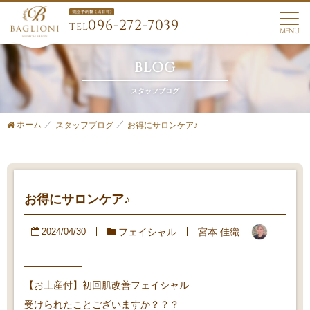
096-272-7039
TEL
MENU
BLOG
スタッフブログ
ホーム
お得にサロンケア♪
スタッフブログ
お得にサロンケア♪
フェイシャル
宮本 佳織
2024/04/30
——————
【お土産付】初回肌改善フェイシャル
受けられたことございますか？？？