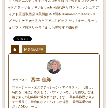
市 #熊本エステ #熊本ネイル #熊本脱毛 #熊本まつ毛パーマ
#ドクターリセラ #リセラads #隠れ家サロン #ラッシュアデ
ィクト正規取扱店 #美肌熊本 #熊本 #kumamoto #adsシリー
ズ #シミケア #たるみケア #ニキビケア #バリオーニラッシ
ュリフト #熊本リセラ #まつ毛美容液 #肌改善
最新の記事
宮本 佳織
セラピスト
マネージャー・エステティシャン・アイリスト。 【優しい
時間を一緒に】を大切に、バファリンのような穏やかな性
格が多くの顧客様に愛されております。 美容業界歴が当店
で一番長く、総合的なアドバイスが得意。 愛用基礎化粧
品：ADSシリーズ