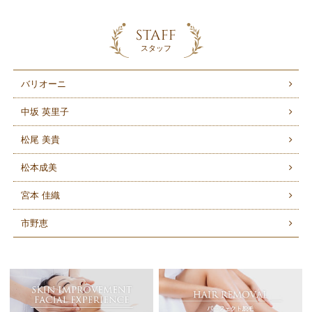
STAFF
スタッフ
バリオーニ
中坂 英里子
松尾 美貴
松本成美
宮本 佳織
市野恵