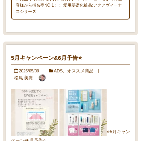
客様から指名率NO.1！！ 愛用基礎化粧品:アクアヴィーナ
スシリーズ
5月キャンペーン&6月予告⭐️
ADS
、
オススメ商品
2025/05/09
松尾 美貴
⭐️5月キャン
ペーン&6月予告⭐️