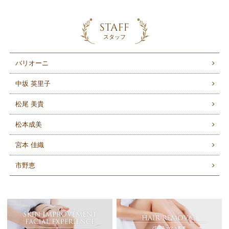
STAFF
スタッフ
バリオーニ
中坂 英里子
松尾 美貴
松本成美
宮本 佳織
市野恵