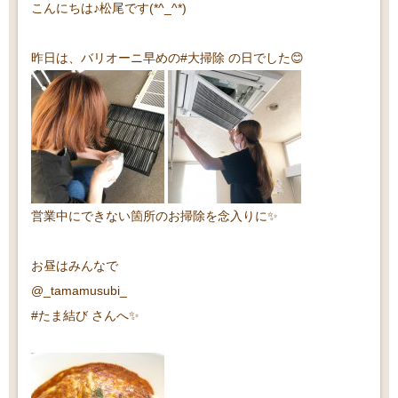
こんにちは♪松尾です(*^_^*)
昨日は、バリオーニ早めの#大掃除 の日でした😊
営業中にできない箇所のお掃除を念入りに✨
お昼はみんなで
@_tamamusubi_
#たま結び さんへ✨