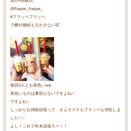
我が#姉妹店
@frappe_frappe_
#フラッペフラッペ
で糖分補給も欠かさない🤣
毎回3人とも茶色いww
茶色いものは裏切らないですよね✨
ですよね✨
しっかりお掃除頑張って、オムライスもフラッペも消化しま
した✨✨
よし！これで年末頑張ろー！！