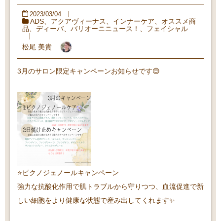
2023/03/04
ADS
、
アクアヴィーナス
、
インナーケア
、
オススメ商
品
、
ディーバ
、
バリオーニニュース！
、
フェイシャル
松尾 美貴
3月のサロン限定キャンペーンお知らせです😊
⭐️ピクノジェノールキャンペーン
強力な抗酸化作用で肌トラブルから守りつつ、血流促進で新
しい細胞をより健康な状態で産み出してくれます✨