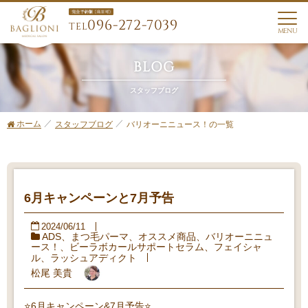
096-272-7039
TEL
MENU
BLOG
スタッフブログ
ホーム
バリオーニニュース！の一覧
スタッフブログ
6月キャンペーンと7月予告
2024/06/11
ADS
、
まつ毛パーマ
、
オススメ商品
、
バリオーニニュ
ース！
、
ビーラボカールサポートセラム
、
フェイシャ
ル
、
ラッシュアディクト
松尾 美貴
⭐️6月キャンペーン&7月予告⭐️