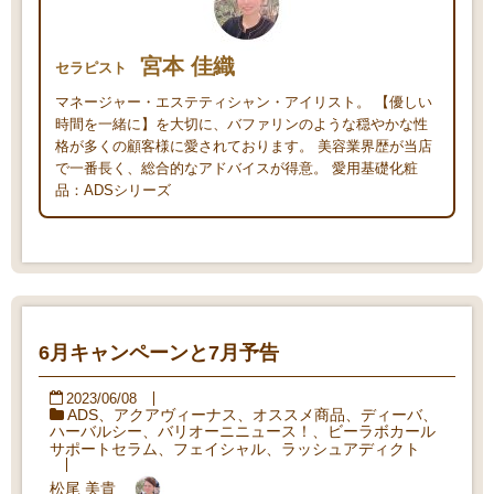
宮本 佳織
セラピスト
マネージャー・エステティシャン・アイリスト。 【優しい
時間を一緒に】を大切に、バファリンのような穏やかな性
格が多くの顧客様に愛されております。 美容業界歴が当店
で一番長く、総合的なアドバイスが得意。 愛用基礎化粧
品：ADSシリーズ
6月キャンペーンと7月予告
2023/06/08
ADS
、
アクアヴィーナス
、
オススメ商品
、
ディーバ
、
ハーバルシー
、
バリオーニニュース！
、
ビーラボカール
サポートセラム
、
フェイシャル
、
ラッシュアディクト
松尾 美貴