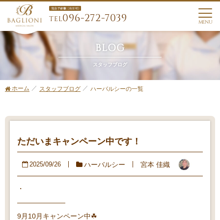
096-272-7039
TEL
MENU
BLOG
スタッフブログ
ホーム
ハーバルシーの一覧
スタッフブログ
ただいまキャンペーン中です！
ハーバルシー
宮本 佳織
2025/09/26
・
———————⁡
⁡⁡9月10月キャンペーン中☘