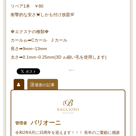
リペア1本 ￥80
衝撃的な安さ💓しかも付け放題💯
🍓エクステの種類🍓
カールゎ➡Cカール J カール
長さ➡9mm~13mm
太さ➡0.1mm~0.25mm(3D ゎ細い毛を使用します)
最新の記事
バリオーニ
管理者
令和2年6月に15周年を迎えます！！！ 長年のご愛顧に感謝