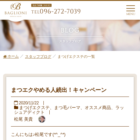
096-272-7039
TEL
MENU
BLOG
スタッフブログ
ホーム
まつげエクステの一覧
スタッフブログ
まつエクやめる人続出！キャンペーン
2020/11/22
まつげエクステ
、
まつ毛パーマ
、
オススメ商品
、
ラッ
シュアディクト
松尾 美貴
こんにちは♪松尾です(*^_^*)