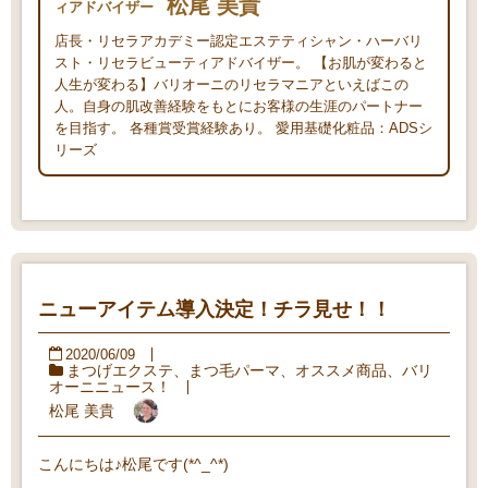
松尾 美貴
ィアドバイザー
店長・リセラアカデミー認定エステティシャン・ハーバリ
スト・リセラビューティアドバイザー。 【お肌が変わると
人生が変わる】バリオーニのリセラマニアといえばこの
人。自身の肌改善経験をもとにお客様の生涯のパートナー
を目指す。 各種賞受賞経験あり。 愛用基礎化粧品：ADSシ
リーズ
ニューアイテム導入決定！チラ見せ！！
2020/06/09
まつげエクステ
、
まつ毛パーマ
、
オススメ商品
、
バリ
オーニニュース！
松尾 美貴
こんにちは♪松尾です(*^_^*)