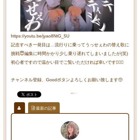
https://youtu.be/jyao8NtG_5U
記念すべき一発目は…流行りに乗ってうっせぇわの替え歌に
挑戦😇編集に時間かかり少し乗り遅れてしまいましたが(笑)
初心者ですので温かい目でご覧いただければ幸いです🙇🏻‍♀️
チャンネル登録、Goodボタンよろしくお願い致します🥺
最新の記事