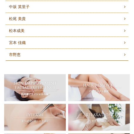
中坂 英里子
松尾 美貴
松本成美
宮本 佳織
市野恵