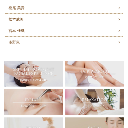
松尾 美貴
松本成美
宮本 佳織
市野恵