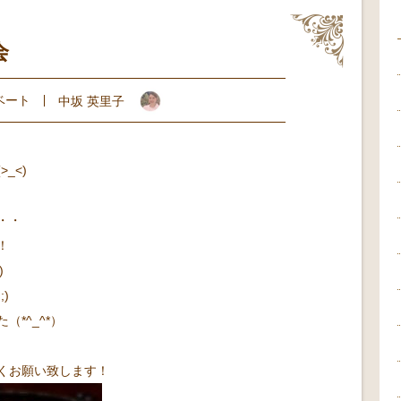
会
ベート
中坂 英里子
_<)
・・
！
)
)
*^_^*）
くお願い致します！