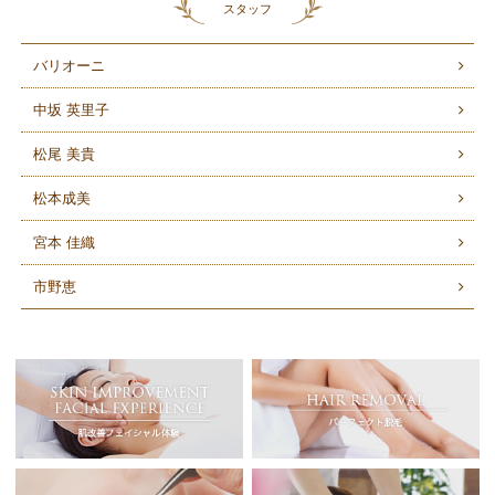
スタッフ
バリオーニ
中坂 英里子
松尾 美貴
松本成美
宮本 佳織
市野恵