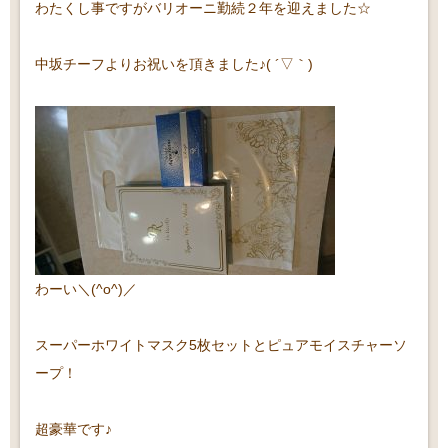
わたくし事ですがバリオーニ勤続２年を迎えました☆
中坂チーフよりお祝いを頂きました♪( ´▽｀)
わーい＼(^o^)／
スーパーホワイトマスク5枚セットとピュアモイスチャーソ
ープ！
超豪華です♪