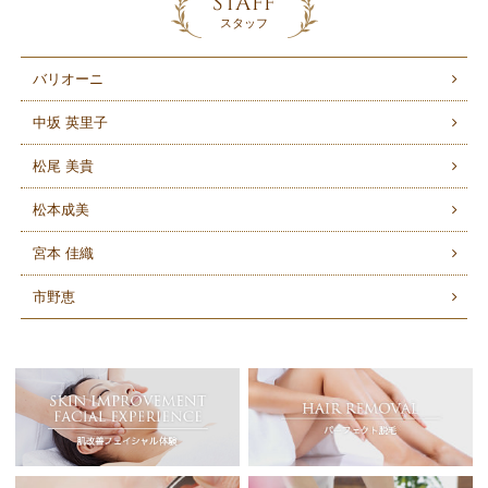
STAFF
スタッフ
バリオーニ
中坂 英里子
松尾 美貴
松本成美
宮本 佳織
市野恵