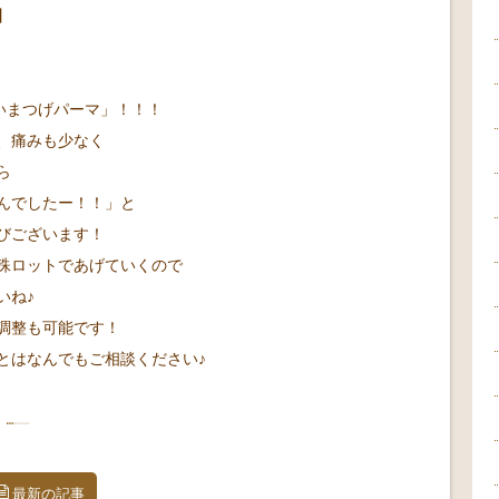
】
いまつげパーマ」！！！
、痛みも少なく
ら
んでしたー！！」と
びございます！
殊ロットであげていくので
いね♪
調整も可能です
！
とはなんでもご相談ください♪
最新の記事