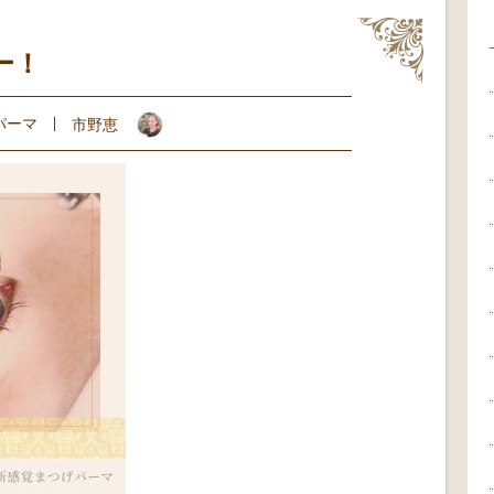
ー！
パーマ
市野恵