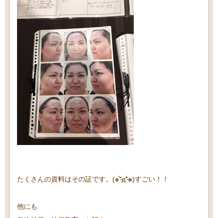
たくさんの資料はその証です。(๑⁼̴̀д⁼̴́๑)すごい！！
他にも