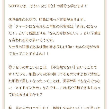
STEP3では、そういった【心】の部分も学びます！
伏見先生のお話で、印象に残った言葉があります。
①「クィーンになられたご年配のお客様は「きれいになっ
た！」という感想よりも『なんだか懐かしい』」という感想
を言われる方が多いそうです。
リセラの語源である細胞の巻き戻し(リRe・セルCell)が出来
てるってことですよね！！
②リセラのすごいとこは、【不自然でない】ということで
す！だって、細胞って自分の持ってるものですよね？活性し
た細胞で美しくなったってことは、美容外科でもなんでもな
い「メイドイン自分」なんです。これほど信頼できるものっ
て他にありますか？？
私、目からウロコでした！！体験してみたい！！って思いま