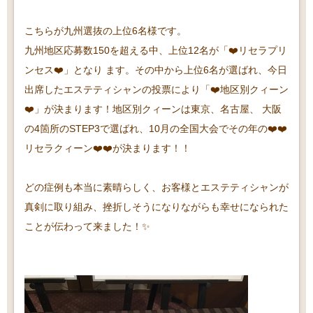
こちらが九州選抜の上位6名様です。
九州地区応募数150を超える中、上位12名が「❤️リセラプリ
ンセス❤️」となり ます。その中から上位6名が選ばれ、今日
出席したエステティシャンの投票により「❤️地区別クィーン
❤️」が決まります！地区別クィーンは東京、名古屋、 大阪
の4箇所のSTEP3で選ばれ、10月の全国大会でその年の❤️❤️
リセラクィーン❤️❤️が決まります！！
どの症例も本当に素晴らしく、お客様とエステティシャンが
真剣に取り組み、挫折しそうになりながらも幸せになられた
ことが伝わって来ました！✨