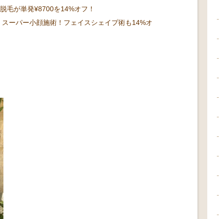
脱毛が単発¥8700を14%オフ！
！スーパー小顔施術！フェイスシェイプ術も14%オ