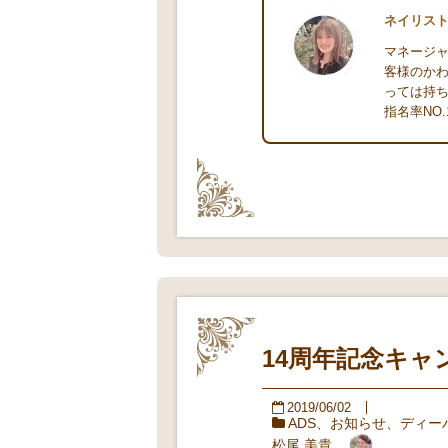
ネイリス
マネージャ
客様のか
っては持
指名率NO
14周年記念キャ
2019/06/02
ADS
、
お知らせ
、
ディー
松尾 美貴