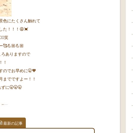
景色にたくさん触れて
た！！！😩💓
‍♀️笑
💪🏼💪🏼
ころありますので
！！
のでお早めに🤫🧡
月までですよー！！
に🤫🤫🤫
最新の記事