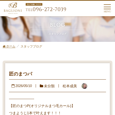
096-272-7039
TEL
MENU
BLOG
スタッフブログ
ホーム
スタッフブログ
匠のまつパ
未分類
松本成美
2026/05/10
———————
【匠のまつP(オリジナルまつ毛カール)】
つまようじ1本で叶えます！！！